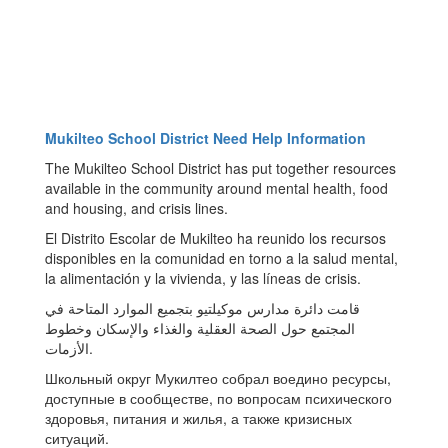
Mukilteo School District Need Help Information
The Mukilteo School District has put together resources
available in the community around mental health, food
and housing, and crisis lines.
El Distrito Escolar de Mukilteo ha reunido los recursos
disponibles en la comunidad en torno a la salud mental,
la alimentación y la vivienda, y las líneas de crisis.
قامت دائرة مدارس موكيلتيو بتجميع الموارد المتاحة في
المجتمع حول الصحة العقلية والغذاء والإسكان وخطوط
الأزمات.
Школьный округ Мукилтео собрал воедино ресурсы,
доступные в сообществе, по вопросам психического
здоровья, питания и жилья, а также кризисных
ситуаций.