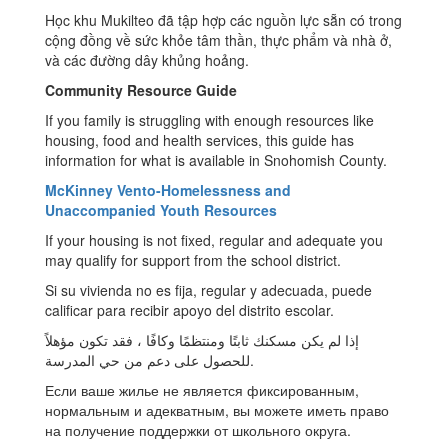
Học khu Mukilteo đã tập hợp các nguồn lực sẵn có trong
cộng đồng về sức khỏe tâm thần, thực phẩm và nhà ở,
và các đường dây khủng hoảng.
Community Resource Guide
If you family is struggling with enough resources like
housing, food and health services, this guide has
information for what is available in Snohomish County.
McKinney Vento-Homelessness and
Unaccompanied Youth Resources
If your housing is not fixed, regular and adequate you
may qualify for support from the school district.
Si su vivienda no es fija, regular y adecuada, puede
calificar para recibir apoyo del distrito escolar.
إذا لم يكن مسكنك ثابتًا ومنتظمًا وكافًا ، فقد تكون مؤهلاً
للحصول على دعم من حي المدرسة.
Если ваше жилье не является фиксированным,
нормальным и адекватным, вы можете иметь право
на получение поддержки от школьного округа.