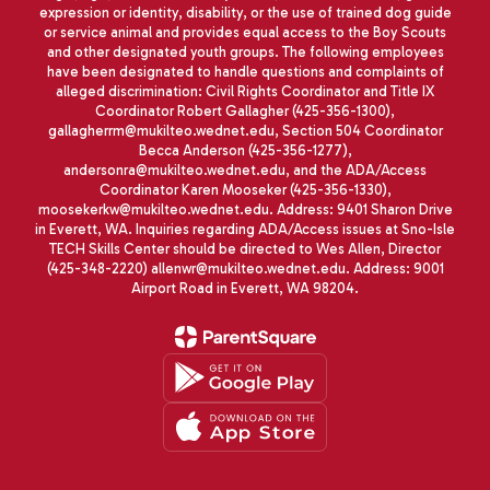
expression or identity, disability, or the use of trained dog guide
or service animal and provides equal access to the Boy Scouts
and other designated youth groups. The following employees
have been designated to handle questions and complaints of
alleged discrimination: Civil Rights Coordinator and Title IX
Coordinator Robert Gallagher (425-356-1300),
gallagherrm@mukilteo.wednet.edu, Section 504 Coordinator
Becca Anderson (425-356-1277),
andersonra@mukilteo.wednet.edu, and the ADA/Access
Coordinator Karen Mooseker (425-356-1330),
moosekerkw@mukilteo.wednet.edu. Address: 9401 Sharon Drive
in Everett, WA. Inquiries regarding ADA/Access issues at Sno-Isle
TECH Skills Center should be directed to Wes Allen, Director
(425-348-2220) allenwr@mukilteo.wednet.edu. Address: 9001
Airport Road in Everett, WA 98204.