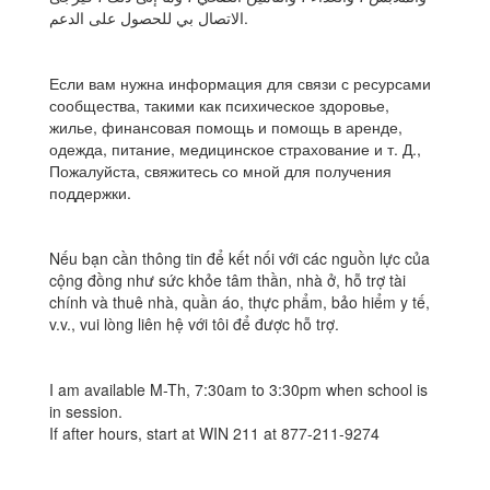
الاتصال بي للحصول على الدعم.
Если вам нужна информация для связи с ресурсами
сообщества, такими как психическое здоровье,
жилье, финансовая помощь и помощь в аренде,
одежда, питание, медицинское страхование и т. Д.,
Пожалуйста, свяжитесь со мной для получения
поддержки.
Nếu bạn cần thông tin để kết nối với các nguồn lực của
cộng đồng như sức khỏe tâm thần, nhà ở, hỗ trợ tài
chính và thuê nhà, quần áo, thực phẩm, bảo hiểm y tế,
v.v., vui lòng liên hệ với tôi để được hỗ trợ.
I am available M-Th, 7:30am to 3:30pm when school is
in session.
If after hours, start at WIN 211 at 877-211-9274